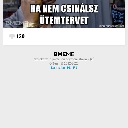
120
szórakoztató portál műegyetemistáknak (is)
Q-Berry © 2012-2023
Kapcsolat
·
HU
|
EN