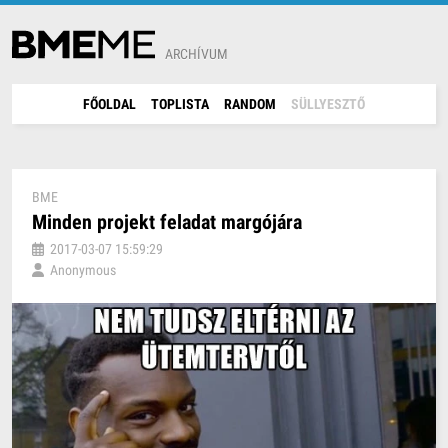
ARCHÍVUM
FŐOLDAL
TOPLISTA
RANDOM
SÜLLYESZTŐ
BME
Minden projekt feladat margójára
2017-03-07 15:59:29
Anonymous