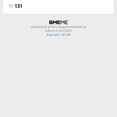
131
szórakoztató portál műegyetemistáknak (is)
Q-Berry © 2012-2023
Kapcsolat
·
HU
|
EN