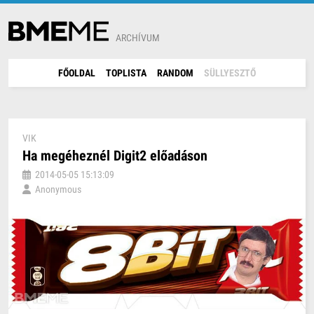
ARCHÍVUM
FŐOLDAL
TOPLISTA
RANDOM
SÜLLYESZTŐ
VIK
Ha megéheznél Digit2 előadáson
2014-05-05 15:13:09
Anonymous