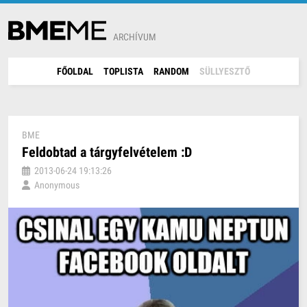
ARCHÍVUM
FŐOLDAL
TOPLISTA
RANDOM
SÜLLYESZTŐ
BME
Feldobtad a tárgyfelvételem :D
2013-06-24 19:13:26
Anonymous