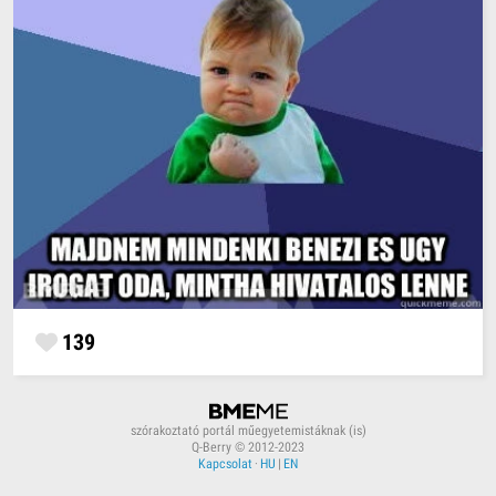
139
szórakoztató portál műegyetemistáknak (is)
Q-Berry © 2012-2023
Kapcsolat
·
HU
|
EN