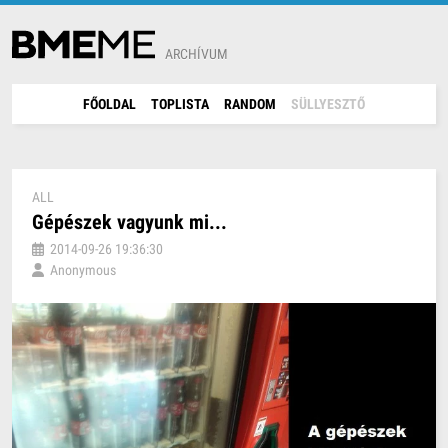
ARCHÍVUM
FŐOLDAL
TOPLISTA
RANDOM
SÜLLYESZTŐ
ALL
Gépészek vagyunk mi...
2014-09-26 19:36:30
Anonymous