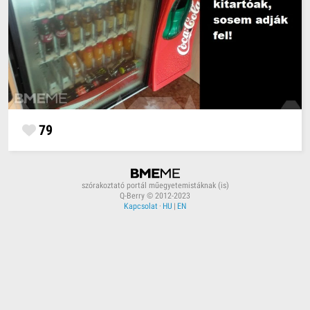
79
szórakoztató portál műegyetemistáknak (is)
Q-Berry © 2012-2023
Kapcsolat
·
HU
|
EN