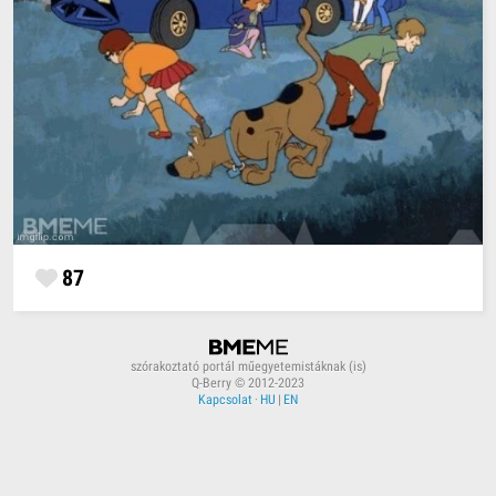
87
szórakoztató portál műegyetemistáknak (is)
Q-Berry © 2012-2023
Kapcsolat
·
HU
|
EN