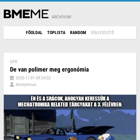
ARCHÍVUM
FŐOLDAL
TOPLISTA
RANDOM
SÜLLYESZTŐ
GPK
De van polimer meg ergonómia
2020-11-01 09:24:02
Anonymous