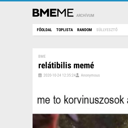
ARCHÍVUM
FŐOLDAL
TOPLISTA
RANDOM
SÜLLYESZTŐ
BME
relátibilis memé
2020-10-24 12:35:24
Anonymous