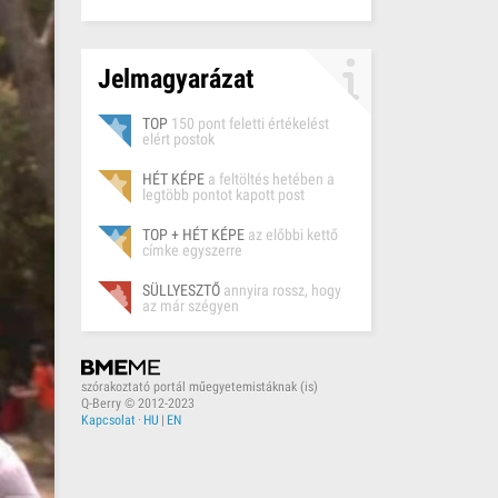
Jelmagyarázat
TOP
150 pont feletti értékelést
elért postok
HÉT KÉPE
a feltöltés hetében a
legtöbb pontot kapott post
TOP + HÉT KÉPE
az előbbi kettő
címke egyszerre
SÜLLYESZTŐ
annyira rossz, hogy
az már szégyen
szórakoztató portál műegyetemistáknak (is)
Q-Berry © 2012-2023
Kapcsolat
·
HU
|
EN