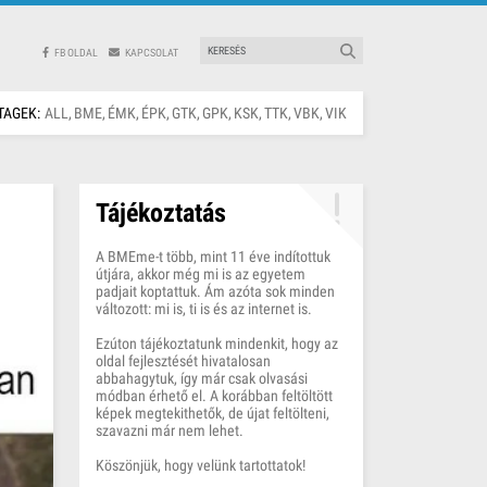
FB OLDAL
KAPCSOLAT
TAGEK:
ALL
BME
ÉMK
ÉPK
GTK
GPK
KSK
TTK
VBK
VIK
Tájékoztatás
A BMEme-t több, mint 11 éve indítottuk
útjára, akkor még mi is az egyetem
padjait koptattuk. Ám azóta sok minden
változott: mi is, ti is és az internet is.
Ezúton tájékoztatunk mindenkit, hogy az
oldal fejlesztését hivatalosan
abbahagytuk, így már csak olvasási
módban érhető el. A korábban feltöltött
képek megtekithetők, de újat feltölteni,
szavazni már nem lehet.
Köszönjük, hogy velünk tartottatok!