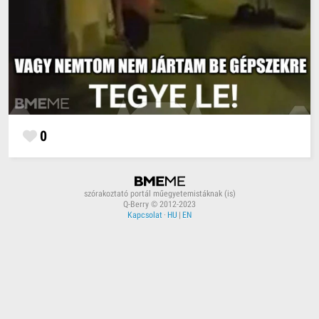
0
szórakoztató portál műegyetemistáknak (is)
Q-Berry © 2012-2023
Kapcsolat
·
HU
|
EN