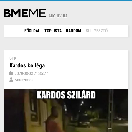
ARCHÍVUM
FŐOLDAL
TOPLISTA
RANDOM
SÜLLYESZTŐ
GPK
Kardos kolléga
2020-08-03 21:35:27
Anonymous