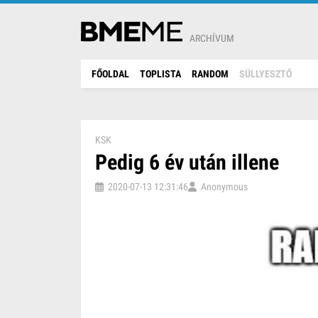
ARCHÍVUM
FŐOLDAL
TOPLISTA
RANDOM
SÜLLYESZTŐ
KSK
Pedig 6 év után illene
2020-07-13 12:31:46
Anonymous