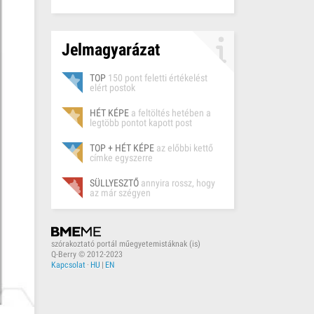
Jelmagyarázat
TOP
150 pont feletti értékelést
elért postok
HÉT KÉPE
a feltöltés hetében a
legtöbb pontot kapott post
TOP + HÉT KÉPE
az előbbi kettő
címke egyszerre
SÜLLYESZTŐ
annyira rossz, hogy
az már szégyen
szórakoztató portál műegyetemistáknak (is)
Q-Berry © 2012-2023
Kapcsolat
·
HU
|
EN