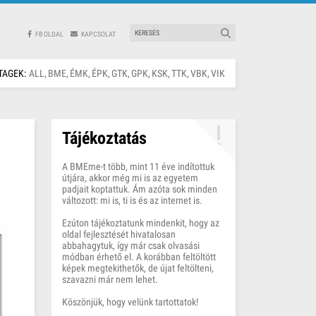
FB OLDAL
KAPCSOLAT
TAGEK:
ALL
BME
ÉMK
ÉPK
GTK
GPK
KSK
TTK
VBK
VIK
Tájékoztatás
A BMEme-t több, mint 11 éve indítottuk
útjára, akkor még mi is az egyetem
padjait koptattuk. Ám azóta sok minden
változott: mi is, ti is és az internet is.
Ezúton tájékoztatunk mindenkit, hogy az
oldal fejlesztését hivatalosan
abbahagytuk, így már csak olvasási
módban érhető el. A korábban feltöltött
képek megtekithetők, de újat feltölteni,
szavazni már nem lehet.
Köszönjük, hogy velünk tartottatok!