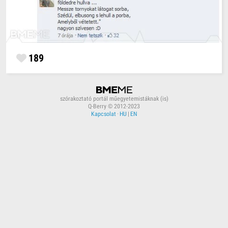
189
szórakoztató portál műegyetemistáknak (is)
Q-Berry © 2012-2023
Kapcsolat
·
HU
|
EN