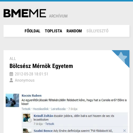
ARCHÍVUM
FŐOLDAL
TOPLISTA
RANDOM
SÜLLYESZTŐ
ALL
Bölcsész Mérnök Egyetem
2012-05-28 18:01:51
Anonymous