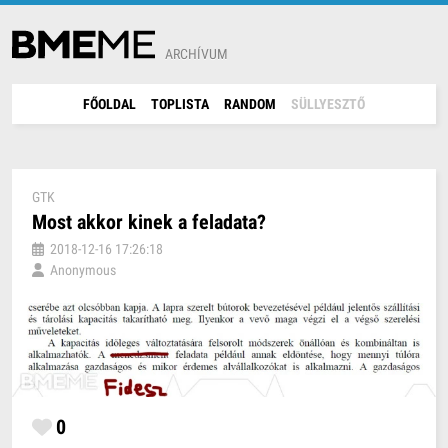
ARCHÍVUM
FŐOLDAL
TOPLISTA
RANDOM
SÜLLYESZTŐ
GTK
Most akkor kinek a feladata?
2018-12-16 17:26:18
Anonymous
0