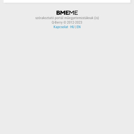
szórakoztató portál műegyetemistáknak (is)
Q-Berry © 2012-2023
Kapcsolat
·
HU
|
EN