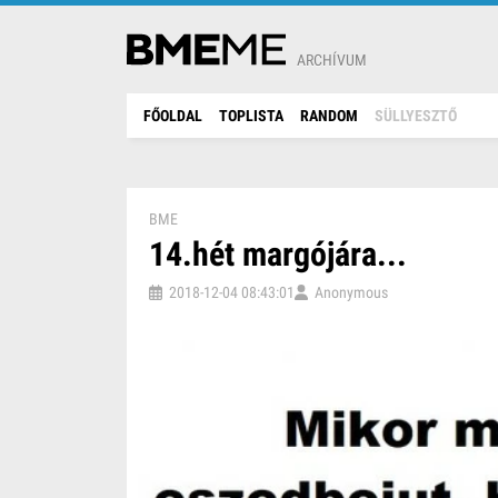
ARCHÍVUM
FŐOLDAL
TOPLISTA
RANDOM
SÜLLYESZTŐ
BME
14.hét margójára...
2018-12-04 08:43:01
Anonymous