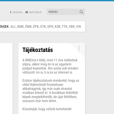
FB OLDAL
KAPCSOLAT
TAGEK:
ALL
BME
ÉMK
ÉPK
GTK
GPK
KSK
TTK
VBK
VIK
Tájékoztatás
A BMEme-t több, mint 11 éve indítottuk
útjára, akkor még mi is az egyetem
padjait koptattuk. Ám azóta sok minden
változott: mi is, ti is és az internet is.
Ezúton tájékoztatunk mindenkit, hogy az
oldal fejlesztését hivatalosan
abbahagytuk, így már csak olvasási
módban érhető el. A korábban feltöltött
képek megtekithetők, de újat feltölteni,
szavazni már nem lehet.
Köszönjük, hogy velünk tartottatok!