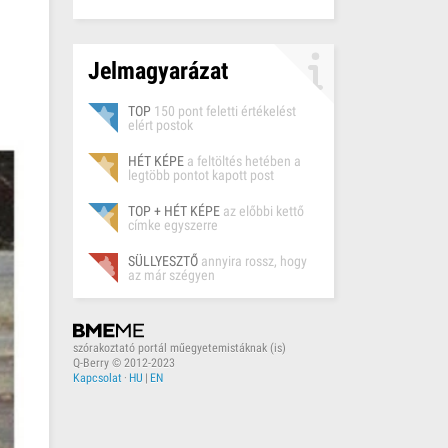
Jelmagyarázat
TOP
150 pont feletti értékelést
elért postok
HÉT KÉPE
a feltöltés hetében a
legtöbb pontot kapott post
TOP + HÉT KÉPE
az előbbi kettő
címke egyszerre
SÜLLYESZTŐ
annyira rossz, hogy
az már szégyen
szórakoztató portál műegyetemistáknak (is)
Q-Berry © 2012-2023
Kapcsolat
·
HU
|
EN