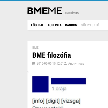
ARCHÍVUM
FŐOLDAL
TOPLISTA
RANDOM
SÜLLYESZTŐ
BME
BME filozófia
2016-06-05 10:12:01
Anonymous