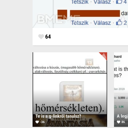
64
Te is a g-linkről tanulsz?
A legj
-36
86