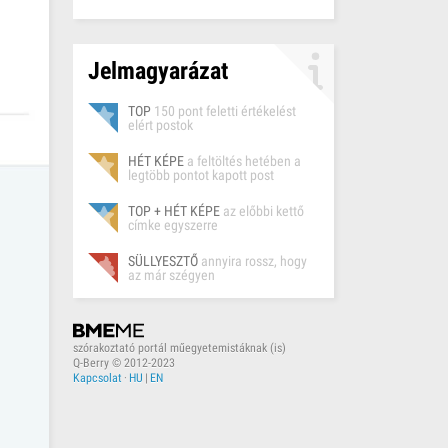
Jelmagyarázat
TOP
150 pont feletti értékelést
elért postok
HÉT KÉPE
a feltöltés hetében a
legtöbb pontot kapott post
TOP + HÉT KÉPE
az előbbi kettő
címke egyszerre
SÜLLYESZTŐ
annyira rossz, hogy
az már szégyen
szórakoztató portál műegyetemistáknak (is)
Q-Berry © 2012-2023
Kapcsolat
·
HU
|
EN