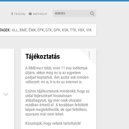
FB OLDAL
KAPCSOLAT
TAGEK:
ALL
BME
ÉMK
ÉPK
GTK
GPK
KSK
TTK
VBK
VIK
Tájékoztatás
A BMEme-t több, mint 11 éve indítottuk
útjára, akkor még mi is az egyetem
padjait koptattuk. Ám azóta sok minden
változott: mi is, ti is és az internet is.
Ezúton tájékoztatunk mindenkit, hogy az
oldal fejlesztését hivatalosan
abbahagytuk, így már csak olvasási
módban érhető el. A korábban feltöltött
képek megtekithetők, de újat feltölteni,
szavazni már nem lehet.
Köszönjük, hogy velünk tartottatok!