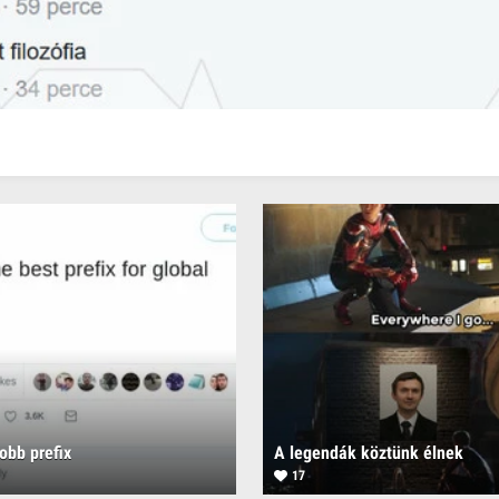
obb prefix
A legendák köztünk élnek
17