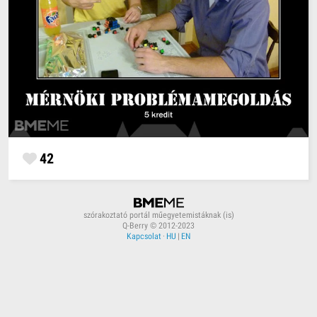
42
szórakoztató portál műegyetemistáknak (is)
Q-Berry © 2012-2023
Kapcsolat
·
HU
|
EN