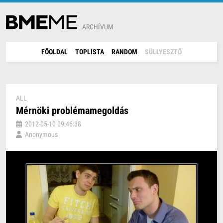
ARCHÍVUM
FŐOLDAL
TOPLISTA
RANDOM
SÜLLYESZTŐ
ALL
Mérnöki problémamegoldás
2012-05-10 09:46:38
Anonymous