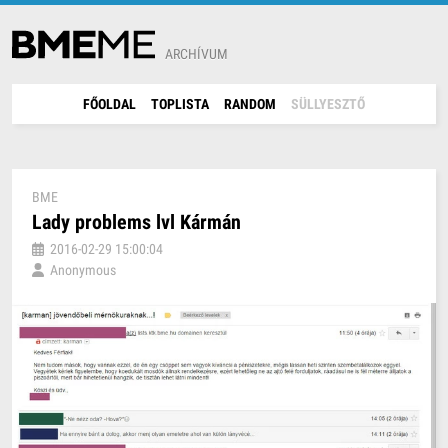
ARCHÍVUM
FŐOLDAL
TOPLISTA
RANDOM
SÜLLYESZTŐ
BME
Lady problems lvl Kármán
2016-02-29 15:00:04
Anonymous