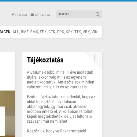
FB OLDAL
KAPCSOLAT
TAGEK:
ALL
BME
ÉMK
ÉPK
GTK
GPK
KSK
TTK
VBK
VIK
Tájékoztatás
A BMEme-t több, mint 11 éve indítottuk
útjára, akkor még mi is az egyetem
padjait koptattuk. Ám azóta sok minden
változott: mi is, ti is és az internet is.
Ezúton tájékoztatunk mindenkit, hogy az
oldal fejlesztését hivatalosan
abbahagytuk, így már csak olvasási
módban érhető el. A korábban feltöltött
képek megtekithetők, de újat feltölteni,
szavazni már nem lehet.
Köszönjük, hogy velünk tartottatok!