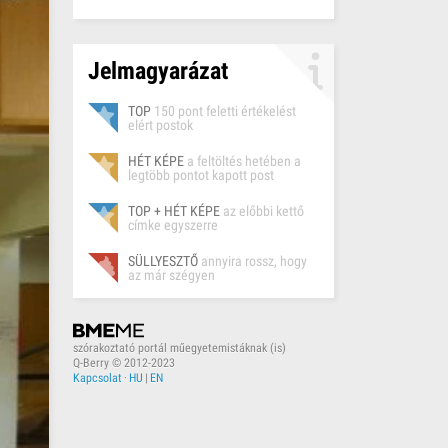
Jelmagyarázat
TOP
150 pont feletti értékelést
elért postok
HÉT KÉPE
a feltöltés hetében a
legtöbb pontot kapott post
TOP + HÉT KÉPE
az előbbi kettő
címke egyszerre
SÜLLYESZTŐ
annyira rossz, hogy
az már szégyen
szórakoztató portál műegyetemistáknak (is)
Q-Berry © 2012-2023
Kapcsolat
·
HU
|
EN