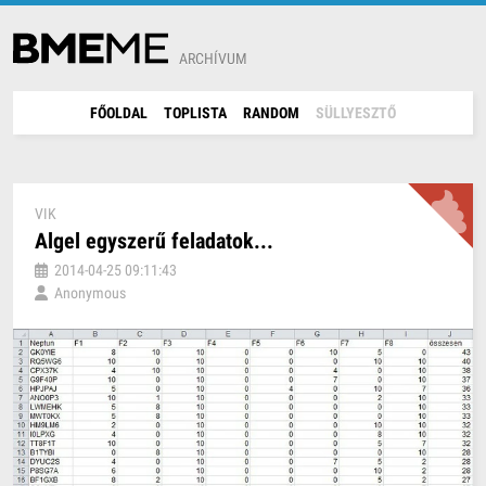
ARCHÍVUM
FŐOLDAL
TOPLISTA
RANDOM
SÜLLYESZTŐ
VIK
Algel egyszerű feladatok...
2014-04-25 09:11:43
Anonymous