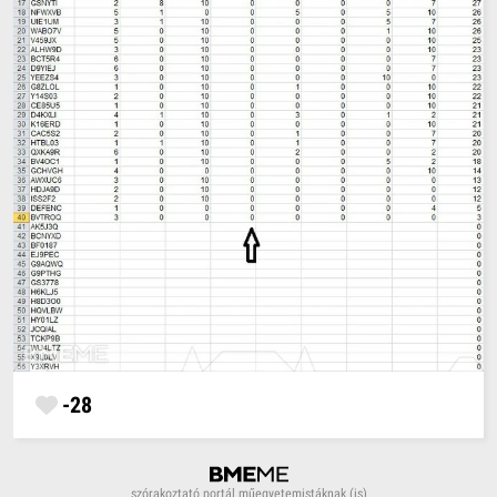
-28
szórakoztató portál műegyetemistáknak (is)