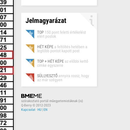
Jelmagyarázat
TOP
150 pont feletti értékelést
elért postok
HÉT KÉPE
a feltöltés hetében a
legtöbb pontot kapott post
TOP + HÉT KÉPE
az előbbi kettő
címke egyszerre
SÜLLYESZTŐ
annyira rossz, hogy
az már szégyen
szórakoztató portál műegyetemistáknak (is)
Q-Berry © 2012-2023
Kapcsolat
·
HU
|
EN