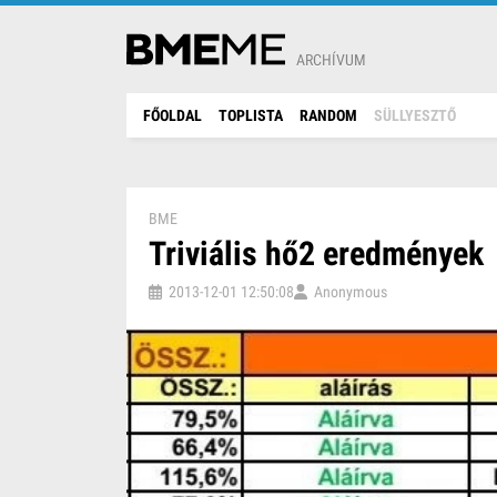
ARCHÍVUM
FŐOLDAL
TOPLISTA
RANDOM
SÜLLYESZTŐ
BME
Triviális hő2 eredmények
2013-12-01 12:50:08
Anonymous