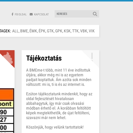
FB OLDAL
KAPCSOLAT
TAGEK:
ALL
BME
ÉMK
ÉPK
GTK
GPK
KSK
TTK
VBK
VIK
Tájékoztatás
A BMEme-t több, mint 11 éve indítottuk
útjára, akkor még mi is az egyetem
padjait koptattuk. Ám azóta sok minden
változott: mi is, ti is és az internet is.
Ezúton tájékoztatunk mindenkit, hogy az
oldal fejlesztését hivatalosan
abbahagytuk, így már csak olvasási
módban érhető el. A korábban feltöltött
képek megtekithetők, de újat feltölteni,
szavazni már nem lehet.
Köszönjük, hogy velünk tartottatok!