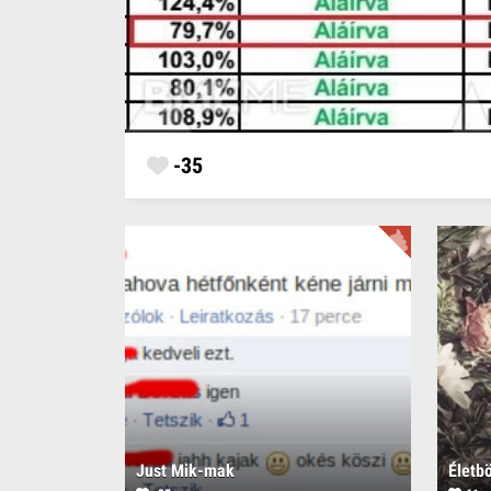
-35
Just Mik-mak
Életb