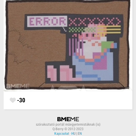
-30
szórakoztató portál műegyetemistáknak (is)
Q-Berry © 2012-2023
Kapcsolat
·
HU
|
EN