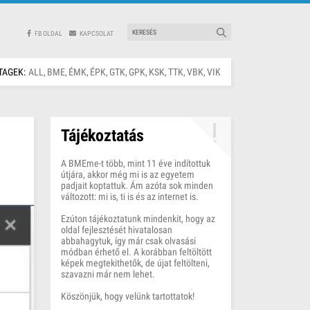
FB OLDAL
KAPCSOLAT
TAGEK:
ALL
BME
ÉMK
ÉPK
GTK
GPK
KSK
TTK
VBK
VIK
Tájékoztatás
A BMEme-t több, mint 11 éve indítottuk
útjára, akkor még mi is az egyetem
padjait koptattuk. Ám azóta sok minden
változott: mi is, ti is és az internet is.
Ezúton tájékoztatunk mindenkit, hogy az
oldal fejlesztését hivatalosan
abbahagytuk, így már csak olvasási
módban érhető el. A korábban feltöltött
képek megtekithetők, de újat feltölteni,
szavazni már nem lehet.
Köszönjük, hogy velünk tartottatok!