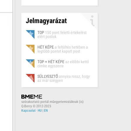
Jelmagyarázat
TOP
150 pont feletti értékelést
elért postok
HÉT KÉPE
a feltöltés hetében a
legtöbb pontot kapott post
TOP + HÉT KÉPE
az előbbi kettő
címke egyszerre
SÜLLYESZTŐ
annyira rossz, hogy
az már szégyen
szórakoztató portál műegyetemistáknak (is)
Q-Berry © 2012-2023
Kapcsolat
·
HU
|
EN