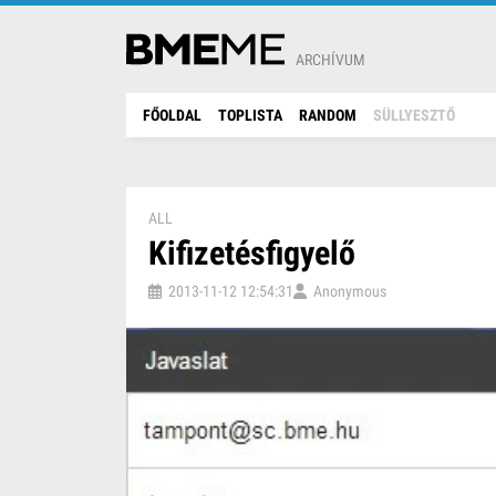
ARCHÍVUM
FŐOLDAL
TOPLISTA
RANDOM
SÜLLYESZTŐ
ALL
Kifizetésfigyelő
2013-11-12 12:54:31
Anonymous