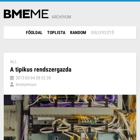
ARCHÍVUM
FŐOLDAL
TOPLISTA
RANDOM
SÜLLYESZTŐ
ALL
A tipikus rendszergazda
2013-02-04 08:52:28
Anonymous