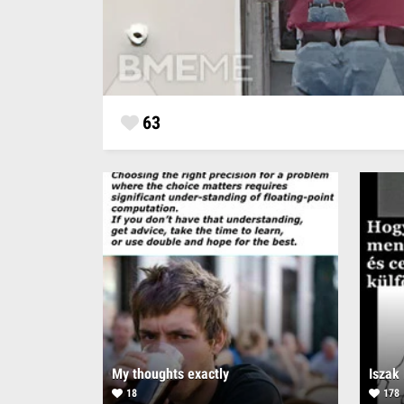
63
My thoughts exactly
18
178