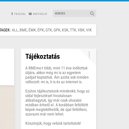
FB OLDAL
KAPCSOLAT
TAGEK:
ALL
BME
ÉMK
ÉPK
GTK
GPK
KSK
TTK
VBK
VIK
Tájékoztatás
A BMEme-t több, mint 11 éve indítottuk
útjára, akkor még mi is az egyetem
padjait koptattuk. Ám azóta sok minden
változott: mi is, ti is és az internet is.
Ezúton tájékoztatunk mindenkit, hogy az
oldal fejlesztését hivatalosan
abbahagytuk, így már csak olvasási
módban érhető el. A korábban feltöltött
képek megtekithetők, de újat feltölteni,
szavazni már nem lehet.
Köszönjük, hogy velünk tartottatok!