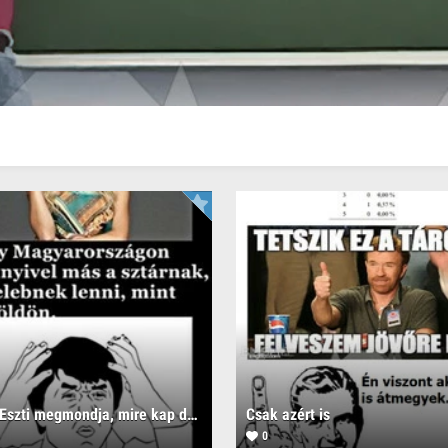
Iszak Eszti megmondja, mire kap diplomát XD
Csak azért is
0