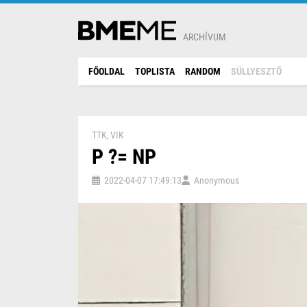
ARCHÍVUM
FŐOLDAL
TOPLISTA
RANDOM
SÜLLYESZTŐ
TTK
VIK
P ?= NP
2022-04-07 17:49:13
Anonymous