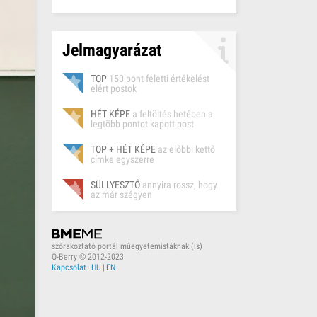
Jelmagyarázat
TOP
150 pont feletti értékelést
elért postok
HÉT KÉPE
a feltöltés hetében a
legtöbb pontot kapott post
TOP + HÉT KÉPE
az előbbi kettő
címke egyszerre
SÜLLYESZTŐ
annyira rossz, hogy
az már szégyen
szórakoztató portál műegyetemistáknak (is)
Q-Berry © 2012-2023
Kapcsolat
·
HU
|
EN