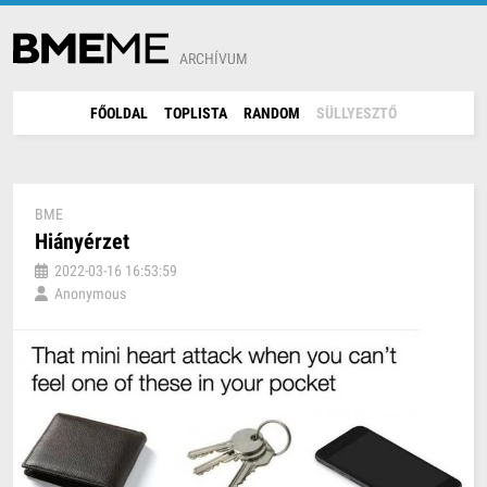
ARCHÍVUM
FŐOLDAL
TOPLISTA
RANDOM
SÜLLYESZTŐ
BME
Hiányérzet
2022-03-16 16:53:59
Anonymous