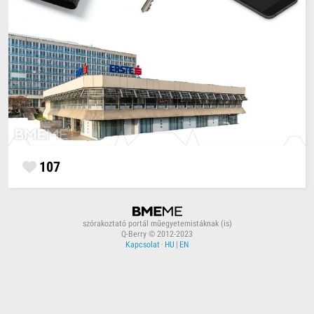
107
szórakoztató portál műegyetemistáknak (is)
Q-Berry © 2012-2023
Kapcsolat
·
HU
|
EN