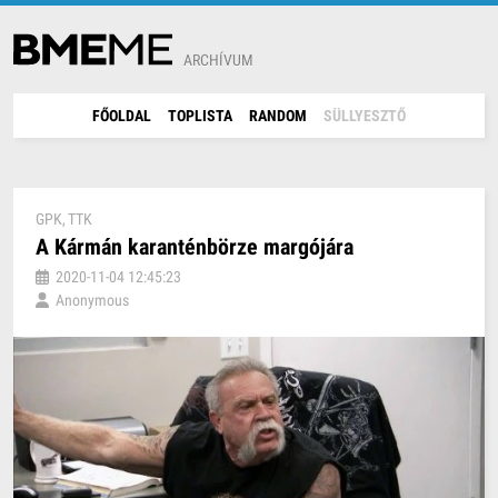
ARCHÍVUM
FŐOLDAL
TOPLISTA
RANDOM
SÜLLYESZTŐ
GPK
TTK
A Kármán karanténbörze margójára
2020-11-04 12:45:23
Anonymous