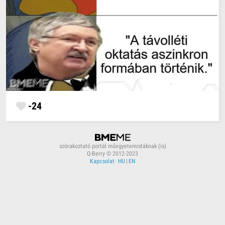
-24
szórakoztató portál műegyetemistáknak (is)
Q-Berry © 2012-2023
Kapcsolat
·
HU
|
EN