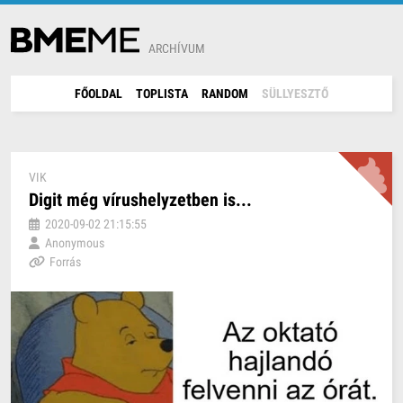
ARCHÍVUM
FŐOLDAL
TOPLISTA
RANDOM
SÜLLYESZTŐ
VIK
Digit még vírushelyzetben is...
2020-09-02 21:15:55
Anonymous
Forrás