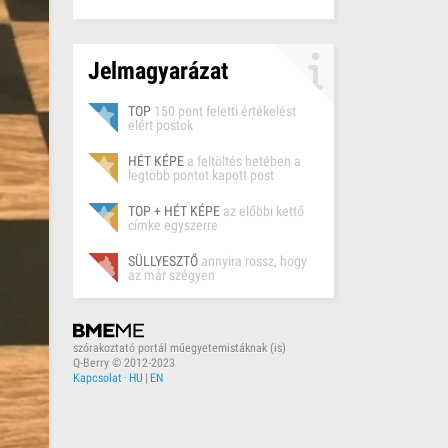
Jelmagyarázat
TOP
150 pont feletti értékelést
elért postok
HÉT KÉPE
a feltöltés hetében a
legtöbb pontot kapott post
TOP + HÉT KÉPE
az előbbi kettő
címke egyszerre
SÜLLYESZTŐ
annyira rossz, hogy
az már szégyen
szórakoztató portál műegyetemistáknak (is)
Q-Berry © 2012-2023
Kapcsolat
·
HU
|
EN