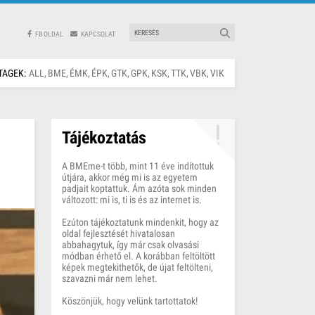
FB OLDAL
KAPCSOLAT
TAGEK:
ALL
BME
ÉMK
ÉPK
GTK
GPK
KSK
TTK
VBK
VIK
Tájékoztatás
A BMEme-t több, mint 11 éve indítottuk
útjára, akkor még mi is az egyetem
padjait koptattuk. Ám azóta sok minden
változott: mi is, ti is és az internet is.
Ezúton tájékoztatunk mindenkit, hogy az
oldal fejlesztését hivatalosan
abbahagytuk, így már csak olvasási
módban érhető el. A korábban feltöltött
képek megtekithetők, de újat feltölteni,
szavazni már nem lehet.
Köszönjük, hogy velünk tartottatok!