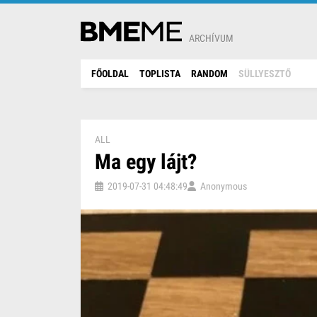
ARCHÍVUM
FŐOLDAL
TOPLISTA
RANDOM
SÜLLYESZTŐ
ALL
Ma egy lájt?
2019-07-31 04:48:49
Anonymous