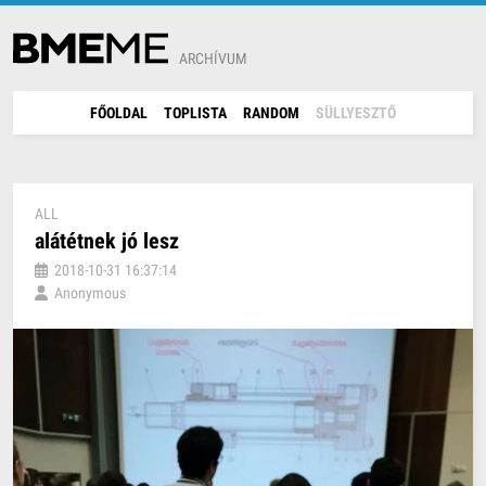
ARCHÍVUM
FŐOLDAL
TOPLISTA
RANDOM
SÜLLYESZTŐ
ALL
alátétnek jó lesz
2018-10-31 16:37:14
Anonymous