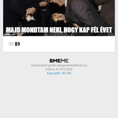
89
szórakoztató portál műegyetemistáknak (is)
Q-Berry © 2012-2023
Kapcsolat
·
HU
|
EN