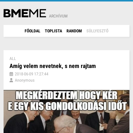
ARCHÍVUM
FŐOLDAL
TOPLISTA
RANDOM
SÜLLYESZTŐ
ALL
Amíg velem nevetnek, s nem rajtam
2018-06-09 17:27:44
Anonymous