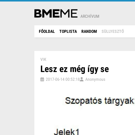
ARCHÍVUM
FŐOLDAL
TOPLISTA
RANDOM
SÜLLYESZTŐ
VIK
Lesz ez még így se
2017-06-14 00:52:18
Anonymous