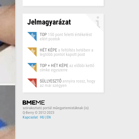
Jelmagyarázat
TOP
150 pont feletti értékelést
elért postok
HÉT KÉPE
a feltöltés hetében a
legtöbb pontot kapott post
TOP + HÉT KÉPE
az előbbi kettő
címke egyszerre
SÜLLYESZTŐ
annyira rossz, hogy
az már szégyen
szórakoztató portál műegyetemistáknak (is)
Q-Berry © 2012-2023
Kapcsolat
·
HU
|
EN