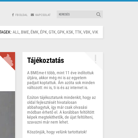
FB OLDAL
KAPCSOLAT
TAGEK:
ALL
BME
ÉMK
ÉPK
GTK
GPK
KSK
TTK
VBK
VIK
Tájékoztatás
A BMEme-t több, mint 11 éve indítottuk
útjára, akkor még mi is az egyetem
padjait koptattuk. Ám azóta sok minden
változott: mi is, ti is és az internet is.
Ezúton tájékoztatunk mindenkit, hogy az
oldal fejlesztését hivatalosan
abbahagytuk, így már csak olvasási
módban érhető el. A korábban feltöltött
képek megtekithetők, de újat feltölteni,
szavazni már nem lehet.
Köszönjük, hogy velünk tartottatok!