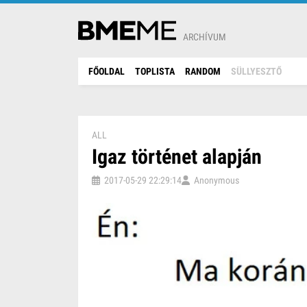
ARCHÍVUM
FŐOLDAL
TOPLISTA
RANDOM
SÜLLYESZTŐ
ALL
Igaz történet alapján
2017-05-29 22:29:14
Anonymous