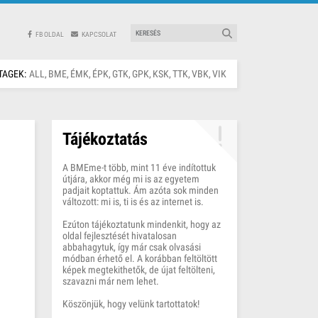
FB OLDAL
KAPCSOLAT
TAGEK:
ALL
BME
ÉMK
ÉPK
GTK
GPK
KSK
TTK
VBK
VIK
Tájékoztatás
A BMEme-t több, mint 11 éve indítottuk
útjára, akkor még mi is az egyetem
padjait koptattuk. Ám azóta sok minden
változott: mi is, ti is és az internet is.
Ezúton tájékoztatunk mindenkit, hogy az
oldal fejlesztését hivatalosan
abbahagytuk, így már csak olvasási
módban érhető el. A korábban feltöltött
képek megtekithetők, de újat feltölteni,
szavazni már nem lehet.
Köszönjük, hogy velünk tartottatok!