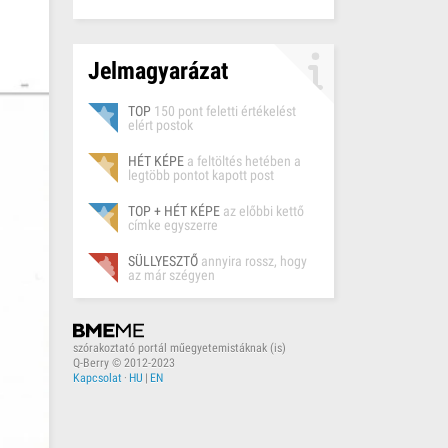
Jelmagyarázat
TOP
150 pont feletti értékelést
elért postok
HÉT KÉPE
a feltöltés hetében a
legtöbb pontot kapott post
TOP + HÉT KÉPE
az előbbi kettő
címke egyszerre
SÜLLYESZTŐ
annyira rossz, hogy
az már szégyen
szórakoztató portál műegyetemistáknak (is)
Q-Berry © 2012-2023
Kapcsolat
·
HU
|
EN