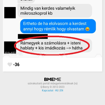
-36
szórakoztató portál műegyetemistáknak (is)
Q-Berry © 2012-2023
Kapcsolat
·
HU
|
EN