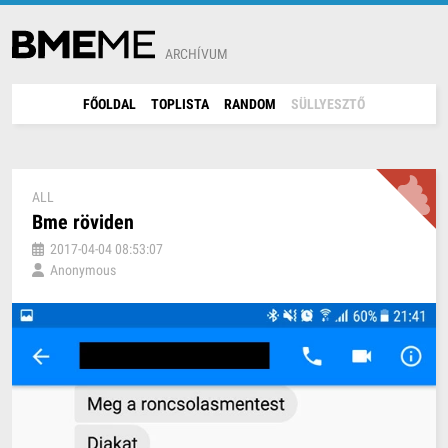
ARCHÍVUM
FŐOLDAL
TOPLISTA
RANDOM
SÜLLYESZTŐ
ALL
Bme röviden
2017-04-04 08:53:07
Anonymous