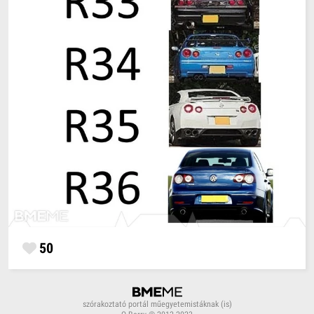
50
szórakoztató portál műegyetemistáknak (is)