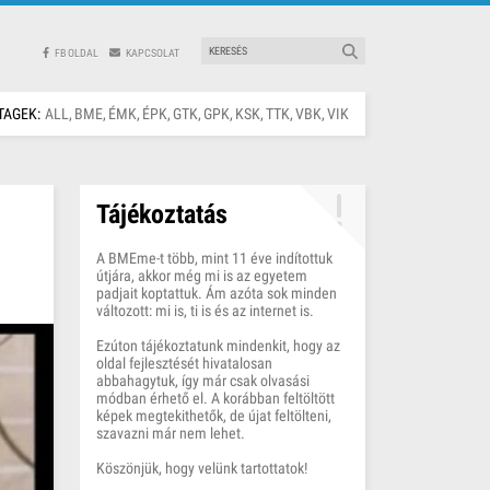
FB OLDAL
KAPCSOLAT
TAGEK:
ALL
BME
ÉMK
ÉPK
GTK
GPK
KSK
TTK
VBK
VIK
Tájékoztatás
A BMEme-t több, mint 11 éve indítottuk
útjára, akkor még mi is az egyetem
padjait koptattuk. Ám azóta sok minden
változott: mi is, ti is és az internet is.
Ezúton tájékoztatunk mindenkit, hogy az
oldal fejlesztését hivatalosan
abbahagytuk, így már csak olvasási
módban érhető el. A korábban feltöltött
képek megtekithetők, de újat feltölteni,
szavazni már nem lehet.
Köszönjük, hogy velünk tartottatok!