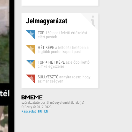
Jelmagyarázat
TOP
150 pont feletti értékelést
elért postok
HÉT KÉPE
a feltöltés hetében a
legtöbb pontot kapott post
TOP + HÉT KÉPE
az előbbi kettő
címke egyszerre
SÜLLYESZTŐ
annyira rossz, hogy
az már szégyen
szórakoztató portál műegyetemistáknak (is)
Q-Berry © 2012-2023
Kapcsolat
·
HU
|
EN