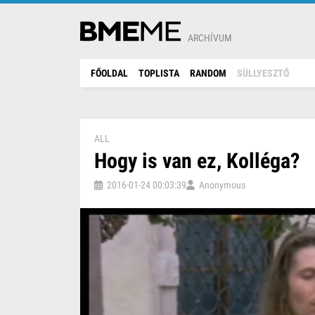
ARCHÍVUM
FŐOLDAL
TOPLISTA
RANDOM
SÜLLYESZTŐ
ALL
Hogy is van ez, Kolléga?
2016-01-24 00:03:39
Anonymous