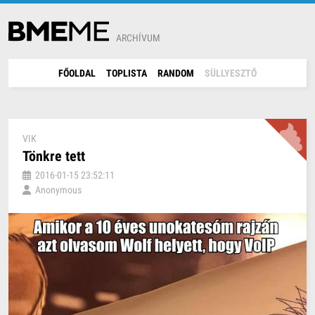
ARCHÍVUM
FŐOLDAL
TOPLISTA
RANDOM
SÜLLYESZTŐ
VIK
Tönkre tett
2016-01-15 23:52:11
Anonymous