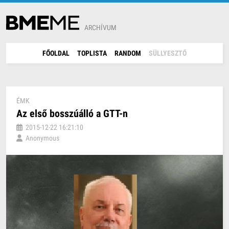
ARCHÍVUM
FŐOLDAL
TOPLISTA
RANDOM
SÜLLYESZTŐ
ÉMK
Az első bosszúálló a GTT-n
2015-12-22 16:21:10
Anonymous