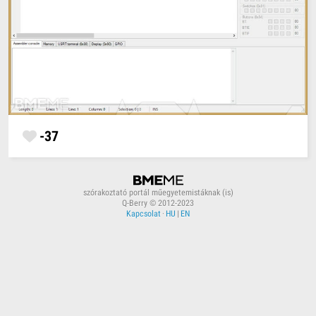
-37
szórakoztató portál műegyetemistáknak (is)
Q-Berry © 2012-2023
Kapcsolat
·
HU
|
EN