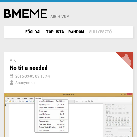
ARCHÍVUM
FŐOLDAL
TOPLISTA
RANDOM
SÜLLYESZTŐ
VIK
No title needed
2015-03-05 09:13:44
Anonymous