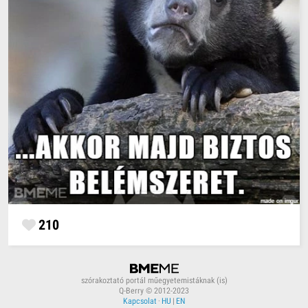
210
szórakoztató portál műegyetemistáknak (is)
Q-Berry © 2012-2023
Kapcsolat
·
HU
|
EN