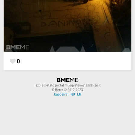
0
szórakoztató portál műegyetemistáknak (is)
Q-Berry © 2012-2023
Kapcsolat
·
HU
|
EN