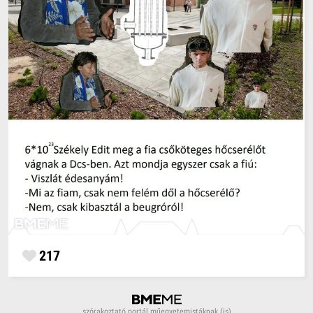
217
szórakoztató portál műegyetemistáknak (is)