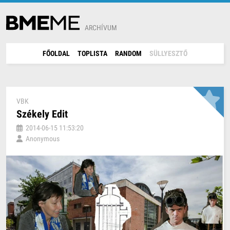
ARCHÍVUM
FŐOLDAL
TOPLISTA
RANDOM
SÜLLYESZTŐ
VBK
Székely Edit
2014-06-15 11:53:20
Anonymous