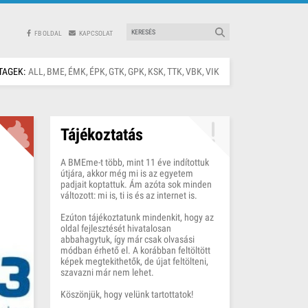
FB OLDAL
KAPCSOLAT
TAGEK:
ALL
BME
ÉMK
ÉPK
GTK
GPK
KSK
TTK
VBK
VIK
Tájékoztatás
A BMEme-t több, mint 11 éve indítottuk
útjára, akkor még mi is az egyetem
padjait koptattuk. Ám azóta sok minden
változott: mi is, ti is és az internet is.
Ezúton tájékoztatunk mindenkit, hogy az
oldal fejlesztését hivatalosan
abbahagytuk, így már csak olvasási
módban érhető el. A korábban feltöltött
képek megtekithetők, de újat feltölteni,
szavazni már nem lehet.
Köszönjük, hogy velünk tartottatok!