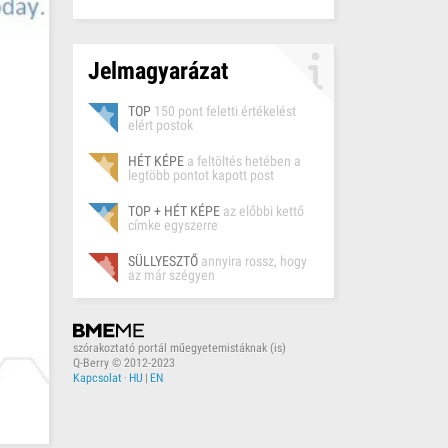
Jelmagyarázat
TOP
150 pont feletti értékelést
elért postok
HÉT KÉPE
a feltöltés hetében a
legtöbb pontot kapott post
TOP + HÉT KÉPE
az előbbi kettő
címke egyszerre
SÜLLYESZTŐ
annyira rossz, hogy
az már szégyen
szórakoztató portál műegyetemistáknak (is)
Q-Berry © 2012-2023
Kapcsolat
·
HU
|
EN