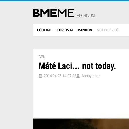
ARCHÍVUM
FŐOLDAL
TOPLISTA
RANDOM
SÜLLYESZTŐ
GPK
Máté Laci... not today.
2014-04-23 14:07:02
Anonymous