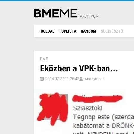
ARCHÍVUM
FŐOLDAL
TOPLISTA
RANDOM
SÜLLYESZTŐ
BME
Eközben a VPK-ban...
2014-02-27 11:26:42
Anonymous