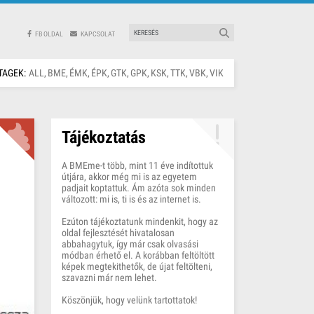
FB OLDAL
KAPCSOLAT
TAGEK:
ALL
BME
ÉMK
ÉPK
GTK
GPK
KSK
TTK
VBK
VIK
Tájékoztatás
A BMEme-t több, mint 11 éve indítottuk
útjára, akkor még mi is az egyetem
padjait koptattuk. Ám azóta sok minden
változott: mi is, ti is és az internet is.
Ezúton tájékoztatunk mindenkit, hogy az
oldal fejlesztését hivatalosan
abbahagytuk, így már csak olvasási
módban érhető el. A korábban feltöltött
képek megtekithetők, de újat feltölteni,
szavazni már nem lehet.
Köszönjük, hogy velünk tartottatok!