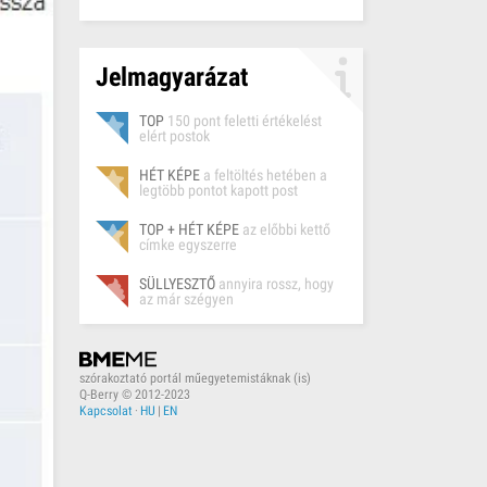
Jelmagyarázat
TOP
150 pont feletti értékelést
elért postok
HÉT KÉPE
a feltöltés hetében a
legtöbb pontot kapott post
TOP + HÉT KÉPE
az előbbi kettő
címke egyszerre
SÜLLYESZTŐ
annyira rossz, hogy
az már szégyen
szórakoztató portál műegyetemistáknak (is)
Q-Berry © 2012-2023
Kapcsolat
·
HU
|
EN