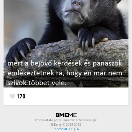
170
szórakoztató portál műegyetemistáknak (is)
Q-Berry © 2012-2023
Kapcsolat
·
HU
|
EN