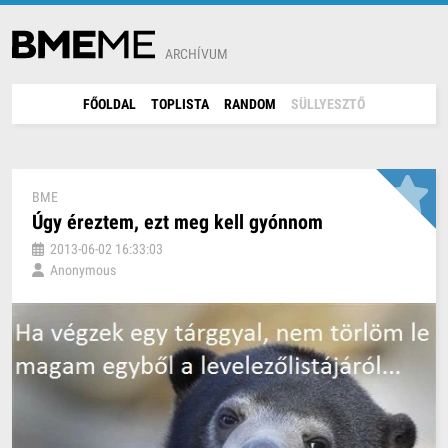
ARCHÍVUM
FŐOLDAL
TOPLISTA
RANDOM
SÜLLYESZTŐ
BME
Úgy éreztem, ezt meg kell gyónnom
2013-06-02 16:33:03
Anonymous