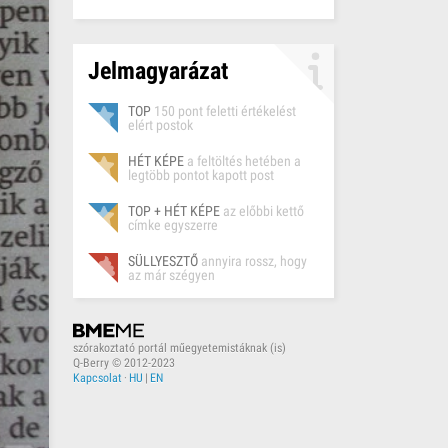
Jelmagyarázat
TOP
150 pont feletti értékelést
elért postok
HÉT KÉPE
a feltöltés hetében a
legtöbb pontot kapott post
TOP + HÉT KÉPE
az előbbi kettő
címke egyszerre
SÜLLYESZTŐ
annyira rossz, hogy
az már szégyen
szórakoztató portál műegyetemistáknak (is)
Q-Berry © 2012-2023
Kapcsolat
·
HU
|
EN