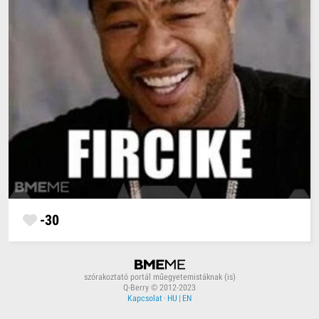
-30
szórakoztató portál műegyetemistáknak (is)
Q-Berry © 2012-2023
Kapcsolat
·
HU
|
EN