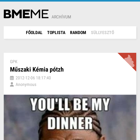
ARCHÍVUM
FŐOLDAL
TOPLISTA
RANDOM
SÜLLYESZTŐ
GPK
Műszaki Kémia pótzh
2012-12-06 18:17:40
Anonymous