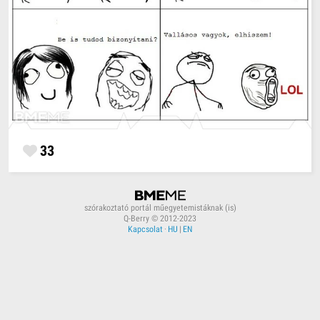
33
szórakoztató portál műegyetemistáknak (is)
Q-Berry © 2012-2023
Kapcsolat
·
HU
|
EN