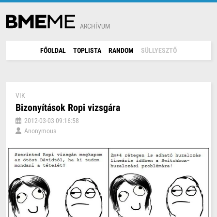
ARCHÍVUM
FŐOLDAL
TOPLISTA
RANDOM
SÜLLYESZTŐ
VIK
Bizonyítások Ropi vizsgára
2012-03-03 09:16:58
Anonymous