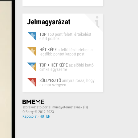
Jelmagyarázat
TOP
150 pont feletti értékelést
elért postok
HÉT KÉPE
a feltöltés hetében a
legtöbb pontot kapott post
TOP + HÉT KÉPE
az előbbi kettő
címke egyszerre
SÜLLYESZTŐ
annyira rossz, hogy
az már szégyen
szórakoztató portál műegyetemistáknak (is)
Q-Berry © 2012-2023
Kapcsolat
·
HU
|
EN