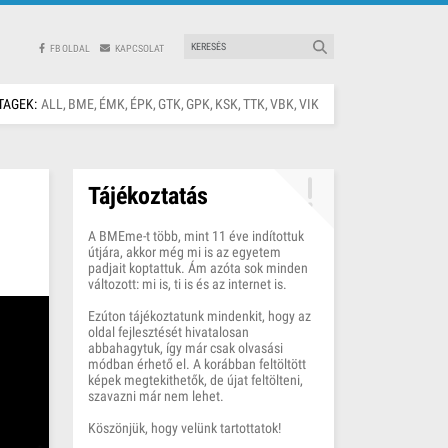
FB OLDAL
KAPCSOLAT
TAGEK:
ALL
BME
ÉMK
ÉPK
GTK
GPK
KSK
TTK
VBK
VIK
Tájékoztatás
A BMEme-t több, mint 11 éve indítottuk
útjára, akkor még mi is az egyetem
padjait koptattuk. Ám azóta sok minden
változott: mi is, ti is és az internet is.
Ezúton tájékoztatunk mindenkit, hogy az
oldal fejlesztését hivatalosan
abbahagytuk, így már csak olvasási
módban érhető el. A korábban feltöltött
képek megtekithetők, de újat feltölteni,
szavazni már nem lehet.
Köszönjük, hogy velünk tartottatok!