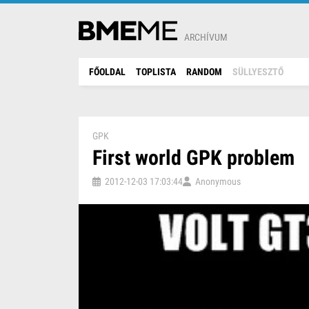
ARCHÍVUM
FŐOLDAL
TOPLISTA
RANDOM
SÜLLYESZTŐ
GPK
First world GPK problem
2012-12-03 17:03:44
Anonymous