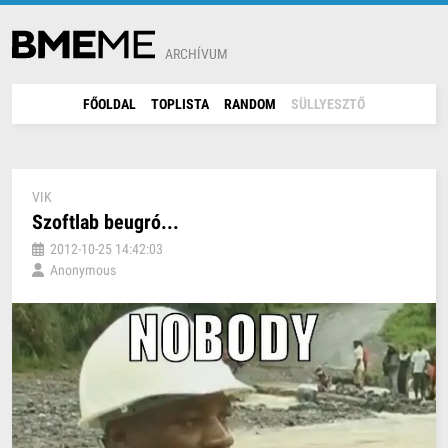
ARCHÍVUM
FŐOLDAL
TOPLISTA
RANDOM
SÜLLYESZTŐ
VIK
Szoftlab beugró...
2012-10-25 14:42:03
Anonymous