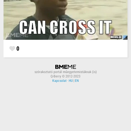
0
szórakoztató portál műegyetemistáknak (is)
Q-Berry © 2012-2023
Kapcsolat
·
HU
|
EN