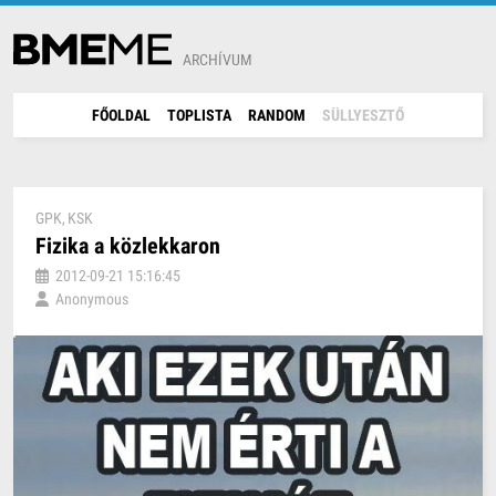
ARCHÍVUM
FŐOLDAL
TOPLISTA
RANDOM
SÜLLYESZTŐ
GPK
KSK
Fizika a közlekkaron
2012-09-21 15:16:45
Anonymous