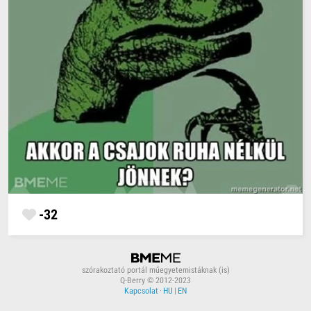
-32
szórakoztató portál műegyetemistáknak (is)
Q-Berry © 2012-2023
Kapcsolat
·
HU
|
EN