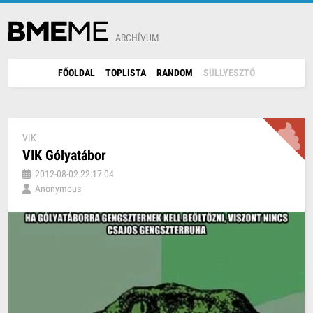
ARCHÍVUM
FŐOLDAL
TOPLISTA
RANDOM
SÜLLYESZTŐ
VIK
VIK Gólyatábor
2012-08-02 22:17:04
Anonymous