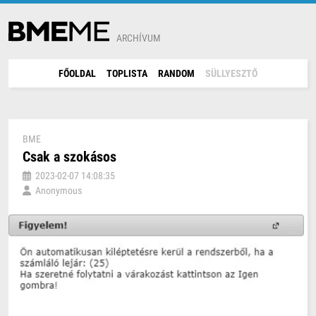
ARCHÍVUM
FŐOLDAL
TOPLISTA
RANDOM
SÜLLYESZTŐ
BME
Csak a szokásos
2023-02-07 14:08:35
Anonymous