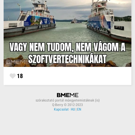
18
szórakoztató portál műegyetemistáknak (is)
Q-Berry © 2012-2023
Kapcsolat
·
HU
|
EN