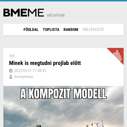
ARCHÍVUM
FŐOLDAL
TOPLISTA
RANDOM
SÜLLYESZTŐ
VIK
Minek is megtudni projlab előtt
2022-05-31 17:38:43
Anonymous